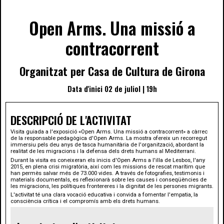
Open Arms. Una missió a
contracorrent
Organitzat per Casa de Cultura de Girona
Data d'inici 02 de juliol | 19h
DESCRIPCIÓ DE L'ACTIVITAT
Visita guiada a l'exposició «Open Arms. Una missió a contracorrent» a càrrec
de la responsable pedagògica d'Open Arms. La mostra ofereix un recorregut
immersiu pels deu anys de tasca humanitària de l'organització, abordant la
realitat de les migracions i la defensa dels drets humans al Mediterrani.
Durant la visita es coneixeran els inicis d'Open Arms a l'illa de Lesbos, l'any
2015, en plena crisi migratòria, així com les missions de rescat marítim que
han permès salvar més de 73.000 vides. A través de fotografies, testimonis i
materials documentals, es reflexionarà sobre les causes i conseqüències de
les migracions, les polítiques frontereres i la dignitat de les persones migrants.
L'activitat té una clara vocació educativa i convida a fomentar l'empatia, la
consciència crítica i el compromís amb els drets humans.