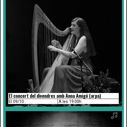
El concert del divendres amb Anna Amigó (arpa)
El 09/10
A les 19.00h