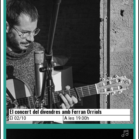
El concert del divendres amb Ferran Orriols
El 02/10
A les 19.00h