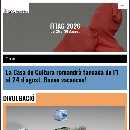
menú
FITAG 2026
Del 25 al 30 d'agost
Filtres
La Casa de Cultura romandrà tancada de l'1
al 24 d'agost. Bones vacances!
DIVULGACIÓ