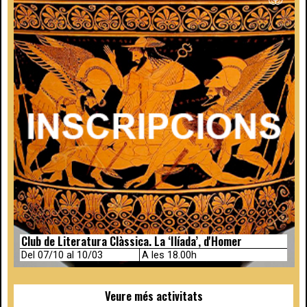
Club de Literatura Clàssica. La ‘Ilíada’, d'Homer
Del 07/10 al 10/03
A les 18.00h
Veure més activitats